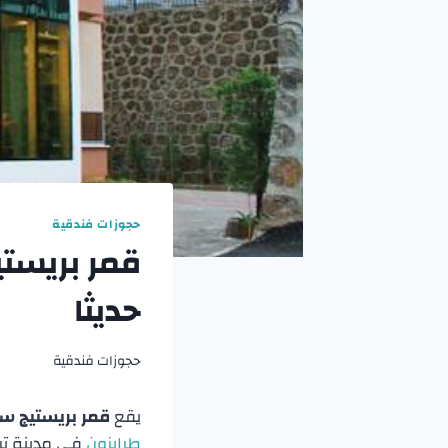
حجوزات فندقية
قمر بريست
حديثا
حجوزات فندقية
يقع
قمر بريستيج س
طرابزون
في مدينة ترا