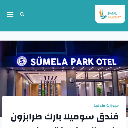
حجوزات فندقية
فندق سوميلا بارك طرابزون