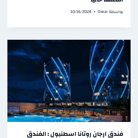
بواسطة
Omar
10/16/2024
فندق ارجان روتانا اسطنبول : الفندق