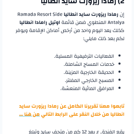
2)
رمادا ريزورت سايد انطاليا
إن
رمادا ريزورت سايد انطاليا
Ramada Resort Side
Antalya المنطوي ضمن قائمة
اوتيل رامادا انطاليا
كذلك يعد اليوم واحد من أرخص أماكن الإقامة ويوفر
لكم بعد ذلك مايلي:
الفعاليات الترفيهية المسلية.
خدمات المساج الشاملة.
الحديقة الخارجية المزينة.
المسبح الخارجي المفلتر.
المرافق المائية المنعشة.
تابعوا معنا تقريرنا الكامل عن
رمادا ريزورت سايد
انطاليا
من خلال النقر على الرابط التالي
من هنا …
يقع الفندق ع بعد 12 كم من متحف سايد وتبلغ