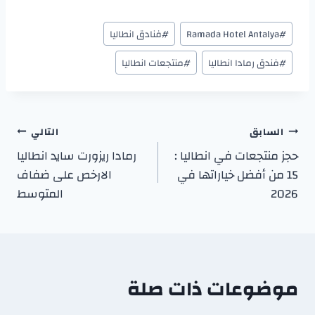
#
Ramada Hotel Antalya
#
فنادق انطاليا
#
فندق رمادا انطاليا
#
منتجعات انطاليا
السابق
التالي
حجز منتجعات في انطاليا :
رمادا ريزورت سايد انطاليا
15 من أفضل خياراتها في
الارخص على ضفاف
2026
المتوسط
موضوعات ذات صلة