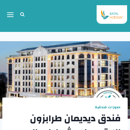
حجوزات فندقية
فندق ديديمان طرابزون