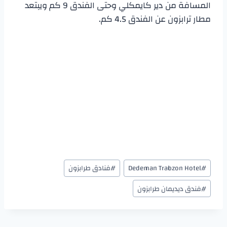
المسافة من دير كايمكلي وحتى الفندق 9 كم ويبتعد
مطار ترابزون عن الفندق 4.5 كم.
#
Dedeman Trabzon Hotel
#
فنادق طرابزون
#
فندق ديديمان طرابزون