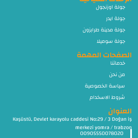
جولة اوزنجول
جولة ايدر
جولة مدينة طرابزون
جولة سوميلا
الصفحات المهمة
خدماتنا
من نحن
سياسة الخصوصية
شروط الاسخدام
العنوان
Kaşüstü, Devlet karayolu caddesi No:29 / 3 Doğan iş
merkezi yomra / trabzon
00905550078020