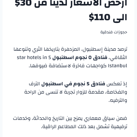
ارخص الاسعار لدينا من 30$
الى 110$
حجوزات فندقية
ترصد مدينة إسطنبول، المزدهرة بتاريخها الثري وتنوعها
الثقافي،
فنادق ٥ نجوم اسطنبول
5 star hotels in
Istanbul كواجهات فاخرة لاستضافة ضيوفها.
إذ تعكس
فنادق 5 نجوم في اسطنبول
الترف
والفخامة، مقدمة للزوار تجربة لا تنسى من الراحة
والترفيه.
ضمن سياق معماري يمزج بين التاريخ والحداثة، وخدمات
ترفيهية تشمل بعد ذلك المطاعم الراقية.