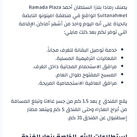
يصنف رمادا بلازا السلطان أحمد Ramada Plaza
Sultanahmet الواقع في منطقة امينونو النابضة
بالحياة على أنه اليوم واحد من أشهر أماكن الإقامة
التي توفر لكم بعد ذلك مايلي:
خدمة توصيل البقالة للغرف مجاناً.
الفعاليات الترفيهية المسلية.
مرافق الاستحمام المجانية داخل الغرف.
المسبح المفتوح طوال العام.
مرافق العافية الاستجمامية المريحة.
يقع الفندق ع بعد 1.5 كم من جسر غالاتا وتبلغ المسافة
من أبراج العذراء وحتى الفندق 5 كم ويبتعد مطار
إسطنبول عن الفندق 31 كم.
استطلاعات الرأي الخاصة بزوار الفندق