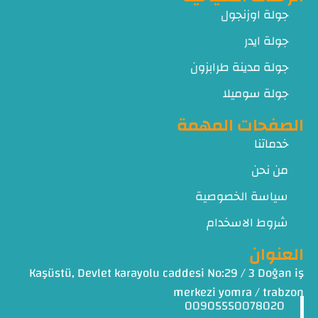
جولة اوزنجول
جولة ايدر
جولة مدينة طرابزون
جولة سوميلا
الصفحات المهمة
خدماتنا
من نحن
سياسة الخصوصية
شروط الاسخدام
العنوان
Kaşüstü, Devlet karayolu caddesi No:29 / 3 Doğan iş
merkezi yomra / trabzon
00905550078020