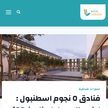
حجوزات فندقية
فنادق ٥ نجوم اسطنبول :