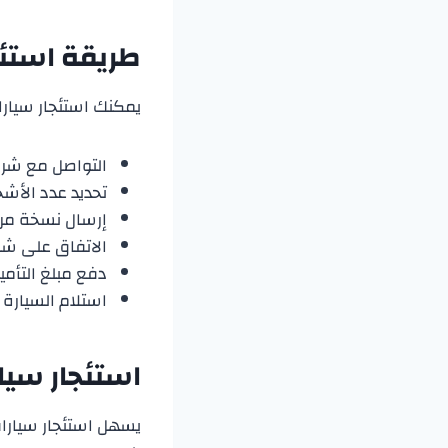
طريقة استئج
يمكنك استئجار سيارا
التواصل مع شركة
تحديد عدد الأشخا
إرسال نسخة من ج
الاتفاق على شرو
دفع مبلغ التأم
استلام السيارة 
استئجار سي
يسهل استئجار سيارات