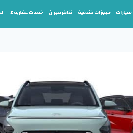
 سيارات
حجوزات فندقية
تذاكر طيران
خدمات عقارية 2
ال