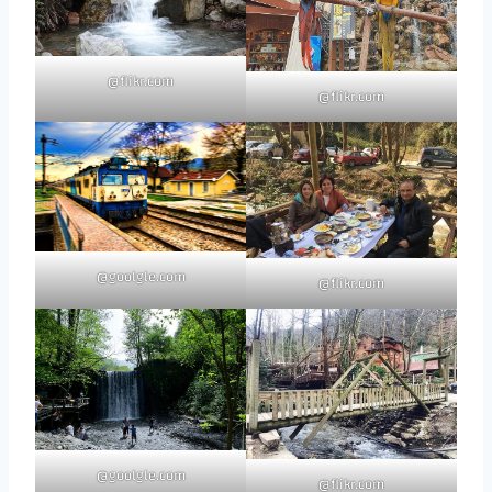
flikr.com@
flikr.com@
goolgle.com@
flikr.com@
goolgle.com@
flikr.com@