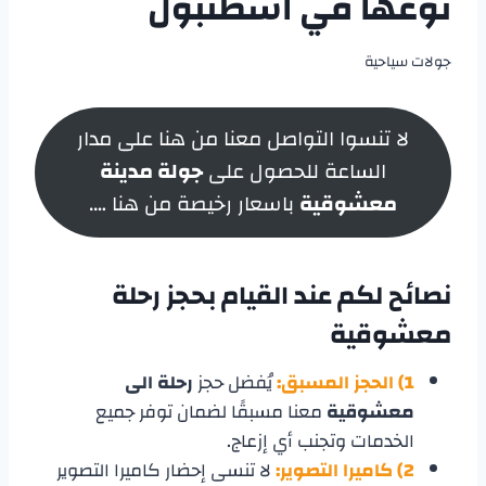
نوعها في اسطنبول
جولات سياحية
لا تنسوا التواصل معنا من هنا على مدار
الساعة للحصول على
جولة مدينة
معشوقية
باسعار رخيصة من هنا ….
نصائح لكم عند القيام بحجز
رحلة
معشوقية
1) الحجز المسبق:
يُفضل حجز
رحلة الى
معشوقية
معنا مسبقًا لضمان توفر جميع
الخدمات وتجنب أي إزعاج.
2)
كاميرا التصوير:
لا تنسى إحضار كاميرا التصوير