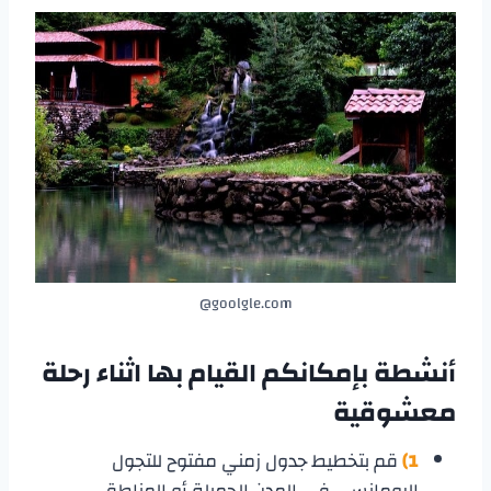
goolgle.com@
أنشطة بإمكانكم القيام بها اثناء
رحلة
معشوقية
1)
قم بتخطيط جدول زمني مفتوح للتجول
الرومانسي في المدن الجميلة أو المناطق