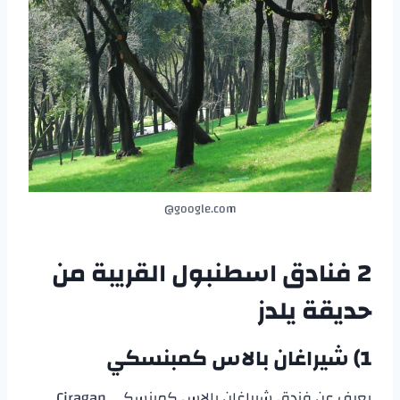
google.com@
2 فنادق اسطنبول القريبة من
حديقة يلدز
1) شيراغان بالاس كمبنسكي
يعرف عن فندق شيراغان بالاس كمبنسكي Ciragan