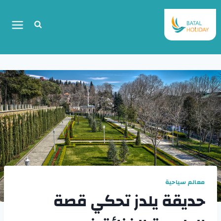
معالم سياحية
حديقة يلدز تحكي قصة