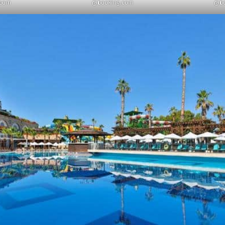
com@
booking.com@
b