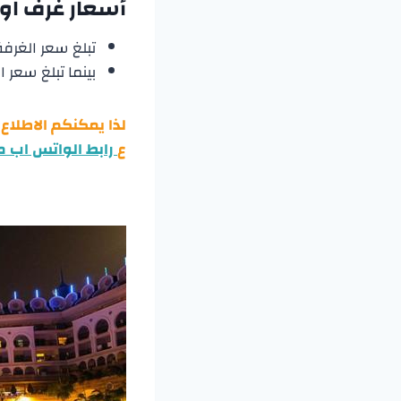
أسعار غرف
او
تبلغ سعر الغرفة داخل المو
بينما تبلغ سعر الغرفة خار
لذا يمكنكم الاطلاع
ع
رابط الواتس اب م