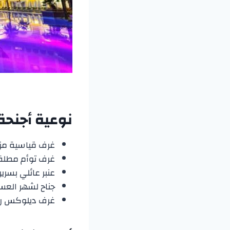
نوعية أجنح
غرف قياسية مزد
غرف توأم مطلة ع
عنبر عائلي بسرير فردي ع
جناح لشهر العسل
غرف ديلوكس رباعية بسري