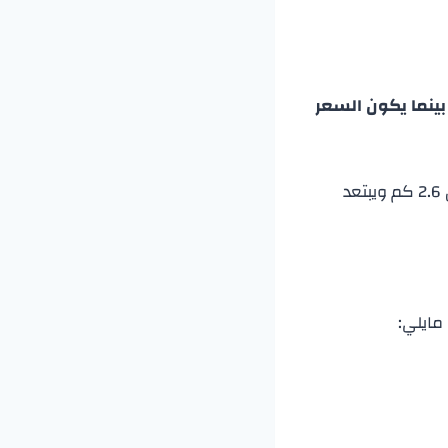
سياحي 154$ لشخصين بالغين، بينما يكون السعر
وحتى الفندق 2.6 كم ويبتعد