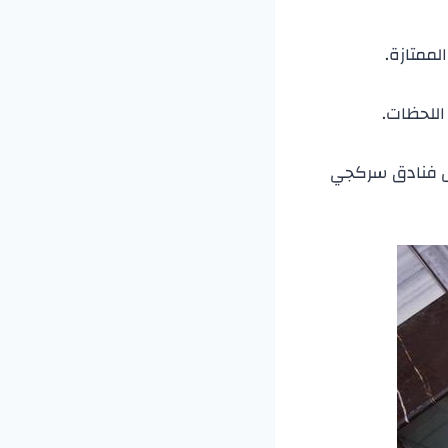
لممتازة.
 اللحظات.
ضل فنادق سركجي