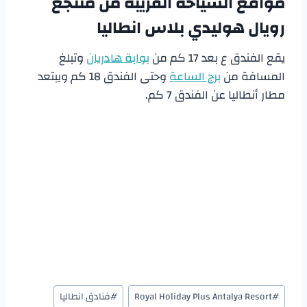
مواقع السياحة القريبة من
منتجع
رويال هوليدي بلاس انطاليا
يقع الفندق ع بعد 17 كم من
بوابة هادريان
وتبلغ
المسافة من
برج الساعة
وحتى الفندق 18 كم ويبتعد
مطار أنطاليا عن الفندق 7 كم.
#
Royal Holiday Plus Antalya Resort
#
فنادق انطاليا