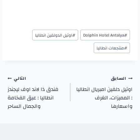
#
Dolphin Hotel Antalya
#
اوتيل الدولفين انطاليا
#
منتجعات انطاليا
السابق
التالي
اوتيل دلفين امبريال انطاليا
فندق ذا لاند اوف ليجندز
: المميزات، الغرف
انطاليا : عبق الفخامة
واسعارها
والجمال الساحر