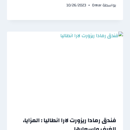
بواسطة
Omar
10/26/2023
فندق رمادا ريزورت لارا انطاليا : المزايا،
الغرف واسعارها