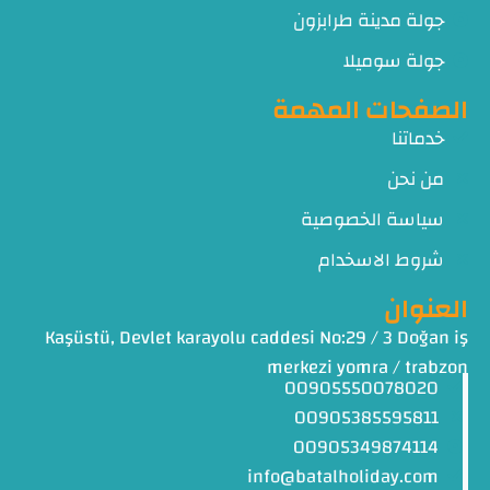
جولة مدينة طرابزون
جولة سوميلا
الصفحات المهمة
خدماتنا
من نحن
سياسة الخصوصية
شروط الاسخدام
العنوان
Kaşüstü, Devlet karayolu caddesi No:29 / 3 Doğan iş
merkezi yomra / trabzon
00905550078020
00905385595811
00905349874114
info@batalholiday.com