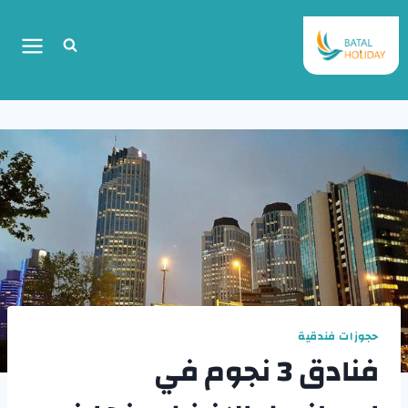
حجوزات فندقية
فنادق 3 نجوم في