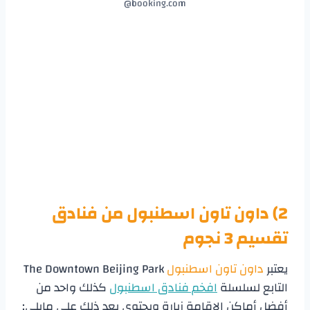
booking.com@
2) داون تاون اسطنبول من
فنادق
تقسيم 3 نجوم
يعتبر
داون تاون اسطنبول
The Downtown Beijing Park
التابع لسلسلة
افخم فنادق اسطنبول
كذلك واحد من
أفضل أماكن الإقامة زيارة ويحتوي بعد ذلك على مايلي: