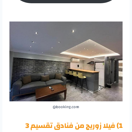
booking.com@
1) فيلا زوريج من
فنادق تقسيم 3