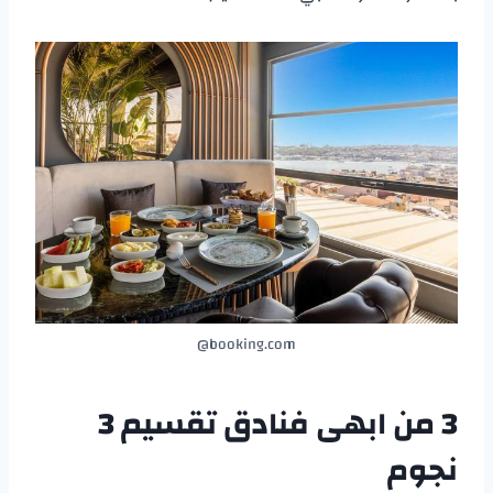
booking.com@
3 من
ابهى
فنادق تقسيم 3
نجوم