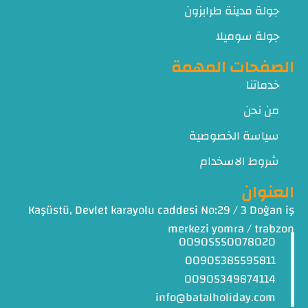
جولة مدينة طرابزون
جولة سوميلا
الصفحات المهمة
خدماتنا
من نحن
سياسة الخصوصية
شروط الاسخدام
العنوان
Kaşüstü, Devlet karayolu caddesi No:29 / 3 Doğan iş
merkezi yomra / trabzon
00905550078020
00905385595811
00905349874114
info@batalholiday.com