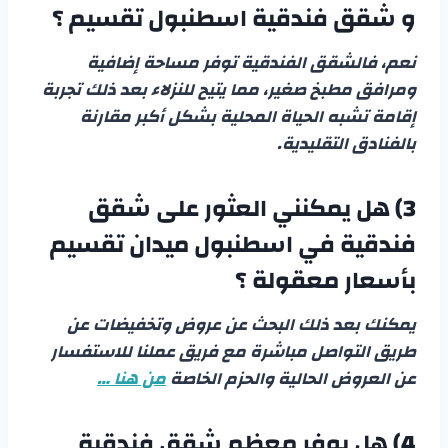
و
شقق فندقية اسطنبول تقسيم
؟
نعم، فالشقق الفندقية توفر مساحة إضافية
ومرافق مطبخ صغير، مما يتيح للنزلاء بعد ذلك تجربة
إقامة تشبه الحياة المحلية بشكل أكبر مقارنة
بالفنادق التقليدية.
3) هل يمكنني العثور على
شقق
فندقية في اسطنبول ميدان تقسيم
بأسعار معقولة ؟
يمكنك بعد ذلك البحث عن عروض وتخفيضات عن
طريق التواصل مباشرة مع فريق عملنا للاستفسار
عن العروض الحالية والحزم الخاصة
من هنا …
4) هل يوفر معظم
شقق فندقية