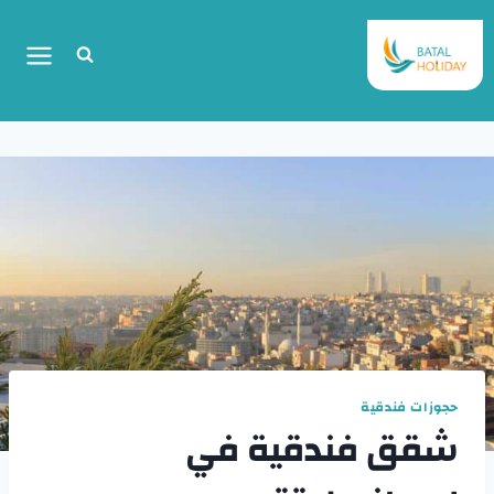
حجوزات فندقية
شقق فندقية في