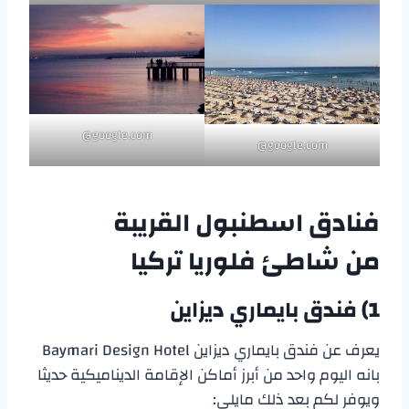
google.com@
google.com@
فنادق اسطنبول القريبة
من
شاطئ فلوريا تركيا
1) فندق بايماري ديزاين
يعرف عن فندق بايماري ديزاين Baymari Design Hotel
بانه اليوم واحد من أبرز أماكن الإقامة الديناميكية حديثا
ويوفر لكم بعد ذلك مايلي: