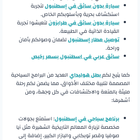
سيارة بدون سائق في إسطنبول
لتجربة
استكشاف بحرية وبأسلوبكم الخاص.
سيارة بدون سائق في طرابزون
لتعيشوا تجربة
القيادة الذاتية في الطبيعة.
توصيل مطار إسطنبول
لضمان وصولكم بأمان
وراحة.
سائق عربي في اسطنبول بسعر رخيص
كما يتيح لكم
بطل هوليداي
العديد من البرامج السياحية
المصممة لتلبية مختلف الأذواق، مما يضمن لكم رحلة
مليئة بالمتعة والاكتشافات في كل وجهة، ومن
أشهرها:
برنامج سياحي في إسطنبول
: استمتع بجولات
مخصصة لزيارة المعالم التاريخية الشهيرة مثل آيا
صوفيا وقصر توبكابي والبازار الكبير، إضافة إلى