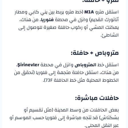
مترو + حافلة:
استقل مترو
M1A
(خط مترو يربط بين يني كابي ومطار
أتاتورك القديم) وانزل في محطة
فلوريا
، من هناك،
يمكنك المشي أو ركوب حافلة صغيرة للوصول إلى
الشاطئ.
متروباص + حافلة:
استقل خط
المتروباص
وانزل في محطة
Şirinevler
،
من هناك، استقل حافلة متجهة إلى فلوريا (تحقق من
الخطوط المحلية مثل خط الحافلة 73F).
حافلات مباشرة:
بعض الحافلات من وسط المدينة (مثل تقسيم أو
بشكتاش) قد تتجه مباشرة إلى فلوريا حسب الموسم أو
عبر النقل المحلي.