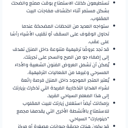
تستطيعون كذلك الاستمتاع بوقت ممتع والضحك
بشكل مستمر أثناء اكتشاف مفاجآت البيت
المقلوب.
ستواجه العديد من اللحظات المضحكة عندما
تحاول الوقوف على السقف أو تقليب الأشياء رأسًا
على عقب.
قد تجد عروضًا ترفيهية متنوعة داخل المنزل تهدف
إلى إضفاء جو من المرح والسحر على تجربتك.
يُمكن أن تشمل العروض الفنون الشعبية والأداء
المسرحي وغيرها من الفعاليات الترفيهية.
يُعتبر المتجر الموجود داخل المنزل فرصة رائعة
لشراء الهدايا التذكارية الفريدة التي تذكرك بزيارتك
إلى هذا المعلم السياحي الفريد.
بإمكانك أيضاً استغلال زيارتك للبيت المقلوب
للاستمتاع بالأنشطة الأخرى التي يقدمها مجمع
“دينوبارك” السياحي.
قد يكون هناك حديقة حيوانات مصغرة أو مركز