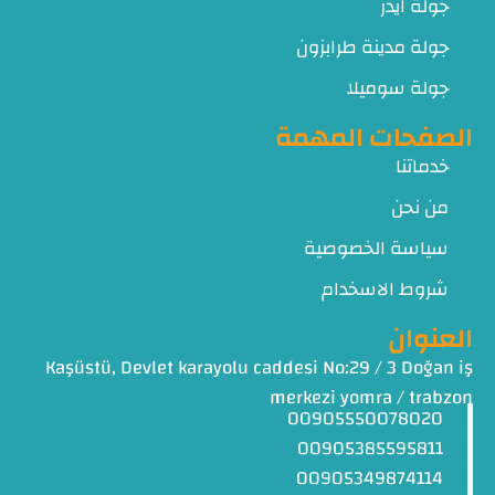
جولة ايدر
جولة مدينة طرابزون
جولة سوميلا
الصفحات المهمة
خدماتنا
من نحن
سياسة الخصوصية
شروط الاسخدام
العنوان
Kaşüstü, Devlet karayolu caddesi No:29 / 3 Doğan iş
merkezi yomra / trabzon
00905550078020
00905385595811
00905349874114